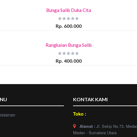
Bunga Salib Duka Cita
Rp. 600.000
Rangkaian Bunga Salib
Rp. 400.000
ENU
KONTAK KAMI
Toko :
mesanan
Alamat :
Jl. Sekip No.73, Meda
Medan - Sumatera Utara