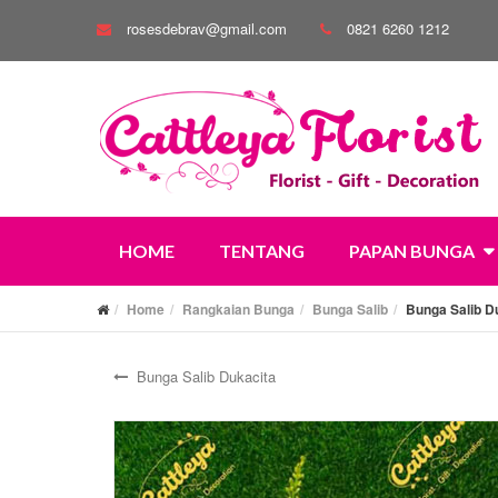
rosesdebrav@gmail.com
0821 6260 1212
HOME
TENTANG
PAPAN BUNGA
Home
Rangkaian Bunga
Bunga Salib
Bunga Salib D
Bunga Salib Dukacita