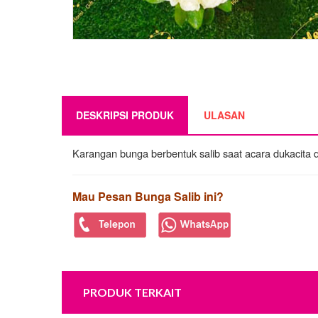
DESKRIPSI PRODUK
ULASAN
Karangan bunga berbentuk salib saat acara dukacita 
Mau Pesan Bunga Salib ini?
PRODUK TERKAIT